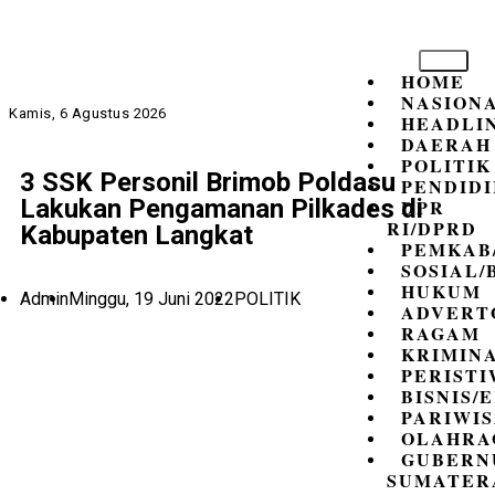
HOME
NASION
Kamis, 6 Agustus 2026
HEADLI
DAERAH
POLITIK
3 SSK Personil Brimob Poldasu
PENDID
Lakukan Pengamanan Pilkades di
DPR
RI/DPRD
Kabupaten Langkat
PEMKAB
SOSIAL/
HUKUM
Admin
Minggu, 19 Juni 2022
POLITIK
ADVERT
RAGAM
KRIMIN
PERIST
BISNIS/
PARIWI
OLAHRA
GUBERN
SUMATER