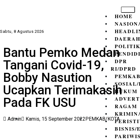
HOME
NASION
HEADLI
Sabtu, 8 Agustus 2026
DAERA
POLITI
Bantu Pemko Medan
PENDID
DPR
Tangani Covid-19,
RI/DPRD
Bobby Nasution
PEMKAB
SOSIAL
Ucapkan Terimakasih
HUKUM
ADVERT
Pada FK USU
RAGAM
KRIMIN
Admin
Kamis, 15 September 2022
PEMKAB/KOTA
PERIST
BISNIS
PARIWI