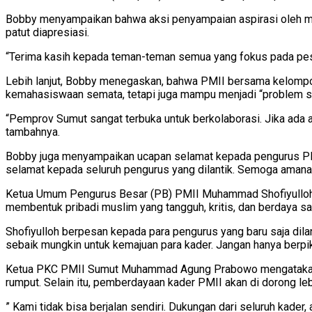
Bobby menyampaikan bahwa aksi penyampaian aspirasi oleh mahas
patut diapresiasi.
“Terima kasih kepada teman-teman semua yang fokus pada pesa
Lebih lanjut, Bobby menegaskan, bahwa PMII bersama kelompok 
kemahasiswaan semata, tetapi juga mampu menjadi “problem so
“Pemprov Sumut sangat terbuka untuk berkolaborasi. Jika ada as
tambahnya.
Bobby juga menyampaikan ucapan selamat kepada pengurus PKC
selamat kepada seluruh pengurus yang dilantik. Semoga amanah 
Ketua Umum Pengurus Besar (PB) PMII Muhammad Shofiyulloh Co
membentuk pribadi muslim yang tangguh, kritis, dan berdaya sa
Shofiyulloh berpesan kepada para pengurus yang baru saja dil
sebaik mungkin untuk kemajuan para kader. Jangan hanya berpiki
Ketua PKC PMII Sumut Muhammad Agung Prabowo mengatakan ak
rumput. Selain itu, pemberdayaan kader PMII akan di dorong le
” Kami tidak bisa berjalan sendiri. Dukungan dari seluruh kader