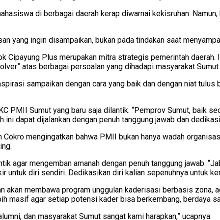
iswa di berbagai daerah kerap diwarnai kekisruhan. Namun, kond
n yang ingin disampaikan, bukan pada tindakan saat menyampaika
Cipayung Plus merupakan mitra strategis pemerintah daerah. Ia
lver” atas berbagai persoalan yang dihadapi masyarakat Sumut.
pirasi sampaikan dengan cara yang baik dan dengan niat tulus ber
 PMII Sumut yang baru saja dilantik. “Pemprov Sumut, baik s
ini dapat dijalankan dengan penuh tanggung jawab dan dedikasi 
kro mengingatkan bahwa PMII bukan hanya wadah organisasi, te
ing.
antik agar mengemban amanah dengan penuh tanggung jawab. “Jab
r untuk diri sendiri. Dedikasikan diri kalian sepenuhnya untuk k
an membawa program unggulan kaderisasi berbasis zona, agar
bih masif agar setiap potensi kader bisa berkembang, berdaya sai
, alumni, dan masyarakat Sumut sangat kami harapkan,” ucapnya.