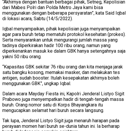
“Akhirnya dengan bantuan berbagai pihak, Setneg, Kepolisian
dari Mabes Polri dan Polda Metro Jaya kami bisa
menggunakan dengan beberapa persyaratan”, kata Said Iqbal
di lokasi acara, Sabtu (14/5/2022).
Iqbal menyampaikan, pihak kepolisian juga menyampaikan
agar para buruh tetap mematuhi protokol kesehatan (prokes).
Serta menyarankan untuk mengurangi jumlah massa yang
tadinya diperkirakan hadir 100 ribu orang, namun yang
diperkenankan masuk ke dalam GBK hanya setengahnya saja
yakni 50 ribu orang.
“Kapasitas GBK sekitar 76 ribu orang dan kita menjaga jarak
satu bangku kosong, memakai masker, dan melakukan tes
antigen, sudah booster. Itulah kesepakatan akhirnya boleh
menggunakan GBK”, ungkap Iqbal.
Dalam acara Mayday Fiesta ini, Kapolri Jenderal Listyo Sigit
Prabowo juga menyempatkan hadir di tengah-tengah massa
buruh. Orang nomor satu di Korps Bhayangkara itu
mengucapkan selamat hari buruh secara langsung.
Tak lupa, Jenderal Listyo Sigit juga menaruh harapan pada
perayaan momen hari buruh se-dunia tahun ini. Ia berharap