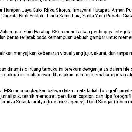
 Harapan Jaya Gulo, Rifka Sitorus, Irmayanti Hutapea, Arman Put
Claresta Nifili Buulolo, Linda Salim Laia, Santa Yanti Rebeka Gi
uhammad Said Harahap SSos menekankan pentingnya integritas 
dan berita terletak pada kemampuan sebuah gambar untuk memenuh
inkan menyajikan kebenaran visual yang jujur, akurat, dan tanpa
f dan dinamis di ruang terbuka ini terekam dengan jelas dalam f
lui diskusi ini, mahasiswa diharapkan mampu memahami peran st
i mengungkapkan bahwa dalam mata kuliah fotografi jurnalistik 
grafi jurnalistik, teknik memotret, penulisan caption, dan tips fo
taranya Sutanta aditya (freelance agency), Danil Siregar (tribun 