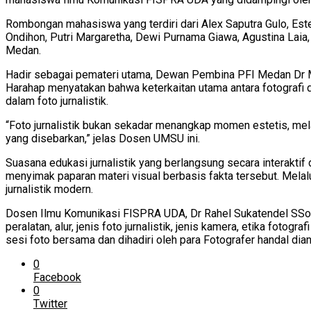
Rombongan mahasiswa yang terdiri dari Alex Saputra Gulo, Ester
Ondihon, Putri Margaretha, Dewi Purnama Giawa, Agustina Laia, 
Medan.
Hadir sebagai pemateri utama, Dewan Pembina PFI Medan Dr M
Harahap menyatakan bahwa keterkaitan utama antara fotografi 
dalam foto jurnalistik.
“Foto jurnalistik bukan sekadar menangkap momen estetis, mela
yang disebarkan,” jelas Dosen UMSU ini.
Suasana edukasi jurnalistik yang berlangsung secara interakti
menyimak paparan materi visual berbasis fakta tersebut. Mela
jurnalistik modern.
Dosen Ilmu Komunikasi FISPRA UDA, Dr Rahel Sukatendel SSos MS
peralatan, alur, jenis foto jurnalistik, jenis kamera, etika foto
sesi foto bersama dan dihadiri oleh para Fotografer handal dian
0
Facebook
0
Twitter