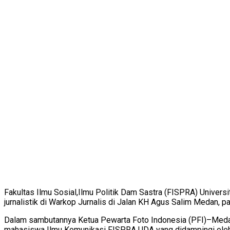
Fakultas Ilmu Sosial,Ilmu Politik Dam Sastra (FISPRA) Unive
jurnalistik di Warkop Jurnalis di Jalan KH Agus Salim Medan, p
Dalam sambutannya Ketua Pewarta Foto Indonesia (PFI)–Medan
mahasiswa Ilmu Komunikasi FISPRA UDA yang didampingi oleh