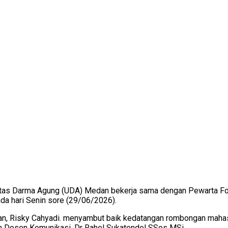
rsitas Darma Agung (UDA) Medan bekerja sama dengan Pewarta F
ada hari Senin sore (29/06/2026).
, Risky Cahyadi. menyambut baik kedatangan rombongan mahasis
 Dosen Komunikasi, Dr Rahel Sukatendel SSos MSi.