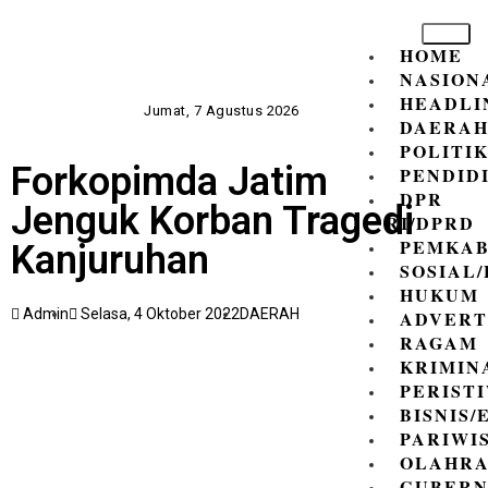
HOME
NASION
HEADLI
Jumat, 7 Agustus 2026
DAERA
POLITI
Forkopimda Jatim
PENDID
DPR
Jenguk Korban Tragedi
RI/DPRD
PEMKAB
Kanjuruhan
SOSIAL
HUKUM
Admin
Selasa, 4 Oktober 2022
DAERAH
ADVERT
RAGAM
KRIMIN
PERIST
BISNIS
PARIWI
OLAHR
GUBER