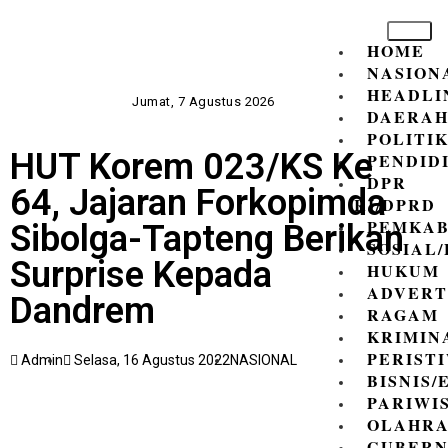
HOME
NASION
HEADLI
Jumat, 7 Agustus 2026
DAERA
POLITI
HUT Korem 023/KS Ke
PENDID
DPR
64, Jajaran Forkopimda
RI/DPRD
PEMKAB
Sibolga-Tapteng Berikan
SOSIAL
Surprise Kepada
HUKUM
ADVERT
Dandrem
RAGAM
KRIMIN
PERIST
Admin
Selasa, 16 Agustus 2022
NASIONAL
BISNIS
PARIWI
OLAHR
GUBER