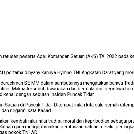
ratusan peserta Apel Komandan Satuan (AKS) TA. 2022 pada kegi
 AD pertama dinyanyikannya Hymne TNI Angkatan Darat yang merup
Abdurachman SE MM dalam sambutannya mengatakan bahwa Tradis
liter. Makna tersebut diwariskan dan bermula dari peristiwa her
ikenal dengan sebutan Insiden Puncak Tidar.
Satuan di Puncak Tidar. Ditempat inilah kita dulu pernah ditem
dan negara”, kata Kasad.
kan kembali nilai-nilai tradisi, moral dan kepribadian sebagai p
uan guna mengoptimalkan pembinaan satuan melalui peningkatan
ugas pokok TNI AD.