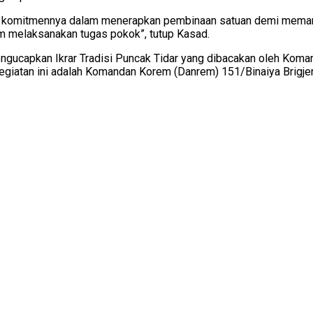
t komitmennya dalam menerapkan pembinaan satuan demi meman
m melaksanakan tugas pokok”, tutup Kasad.
ngucapkan Ikrar Tradisi Puncak Tidar yang dibacakan oleh Koman
giatan ini adalah Komandan Korem (Danrem) 151/Binaiya Brigj