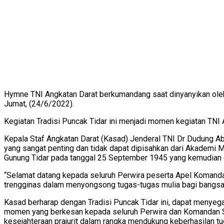
Hymne TNI Angkatan Darat berkumandang saat dinyanyikan oleh 
Jumat, (24/6/2022).
Kegiatan Tradisi Puncak Tidar ini menjadi momen kegiatan TNI
Kepala Staf Angkatan Darat (Kasad) Jenderal TNI Dr Dudung 
yang sangat penting dan tidak dapat dipisahkan dari Akademi Mi
Gunung Tidar pada tanggal 25 September 1945 yang kemudian d
“Selamat datang kepada seluruh Perwira peserta Apel Komandan 
trengginas dalam menyongsong tugas-tugas mulia bagi bangsa 
Kasad berharap dengan Tradisi Puncak Tidar ini, dapat menyegar
momen yang berkesan kepada seluruh Perwira dan Komandan Sat
kesejahteraan prajurit dalam rangka mendukung keberhasilan t