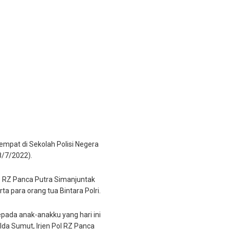
tempat di Sekolah Polisi Negera
8/7/2022).
rs RZ Panca Putra Simanjuntak
ta para orang tua Bintara Polri.
ada anak-anakku yang hari ini
olda Sumut, Irjen Pol RZ Panca