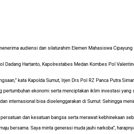
 menerima audiensi dan silaturahim Elemen Mahasiswa Cipayung
 Pol Dadang Hartanto, Kapolrestabes Medan Kombes Pol Valentin
gsaan,” kata Kapolda Sumut, Irjen Drs Pol RZ Panca Putra Sima
 pertumbuhan ekonomi serta menciptakan iklim investasi yang 
 dan internasional bisa diselenggarakan di Sumut. Sehingga men
 persatuan dan kesatuan bangsa serta merawat kebhinekaan se
 maju bersama. Saya minta generasi muda jauhi narkoba”, harapny