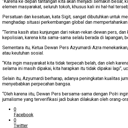
“Karena ke depan tantangan kita akan menjadi semakin besar, k
elemen masyarakat, seluruh tokoh, khusus kali ini hal-hal tersebut
Persatuan dan kesatuan, kata Sigit, sangat dibutuhkan untuk m
menghadap situasi perkembangan global dan mempertahankan po
“Terima kasih atas kunjungan dari rekan-rekan dewan pers, dan 
kepolisian, karena kita sama-sama selalu berada di lapangan, b
Sementara itu, Ketua Dewan Pers Azyumardi Azra menekankan, 
atau keutuhan sosial.
“Kita ingin masyarakat kita tidak terpecah belah, dan oleh ka
selama ini masih dipakai, kita harapkan itu tidak dipakai lagi”
Selain itu, Azyumardi berharap, adanya peningkatan kualitas j
menyebabkan perpecahan bangsa.
“Oleh karena iitu, Dewan Pers bersama-sama dengan Polri ingin 
jurnalisme yang terverifikasi jadi bukan dilakukan oleh orang-o
0
Facebook
0
Twitter