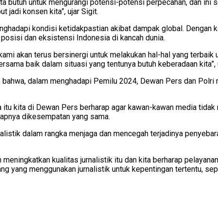
ita butuh untuk mengurangi potensi-potensi perpecahan, dan ini 
 jadi konsen kita”, ujar Sigit.
enghadapi kondisi ketidakpastian akibat dampak global. Dengan 
sisi dan eksistensi Indonesia di kancah dunia.
kami akan terus bersinergi untuk melakukan hal-hal yang terbaik
ersama baik dalam situasi yang tentunya butuh keberadaan kita”, 
bahwa, dalam menghadapi Pemilu 2024, Dewan Pers dan Polri me
rena itu kita di Dewan Pers berharap agar kawan-kawan media ti
, ucapnya dikesempatan yang sama.
urnalistik dalam rangka menjaga dan mencegah terjadinya penyeba
meningkatkan kualitas jurnalistik itu dan kita berharap pelayan
rang yang menggunakan jurnalistik untuk kepentingan tertentu, sep