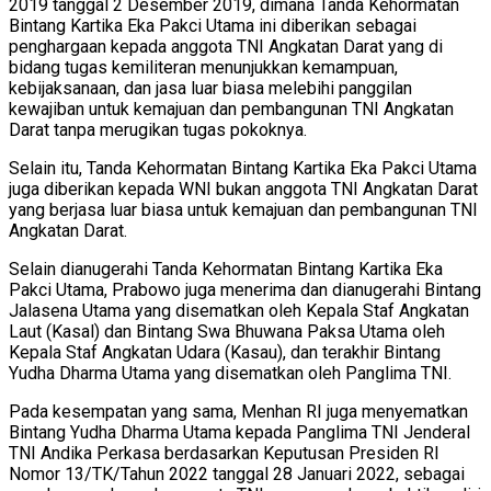
2019 tanggal 2 Desember 2019, dimana Tanda Kehormatan
Bintang Kartika Eka Pakci Utama ini diberikan sebagai
penghargaan kepada anggota TNI Angkatan Darat yang di
bidang tugas kemiliteran menunjukkan kemampuan,
kebijaksanaan, dan jasa luar biasa melebihi panggilan
kewajiban untuk kemajuan dan pembangunan TNI Angkatan
Darat tanpa merugikan tugas pokoknya.
Selain itu, Tanda Kehormatan Bintang Kartika Eka Pakci Utama
juga diberikan kepada WNI bukan anggota TNI Angkatan Darat
yang berjasa luar biasa untuk kemajuan dan pembangunan TNI
Angkatan Darat.
Selain dianugerahi Tanda Kehormatan Bintang Kartika Eka
Pakci Utama, Prabowo juga menerima dan dianugerahi Bintang
Jalasena Utama yang disematkan oleh Kepala Staf Angkatan
Laut (Kasal) dan Bintang Swa Bhuwana Paksa Utama oleh
Kepala Staf Angkatan Udara (Kasau), dan terakhir Bintang
Yudha Dharma Utama yang disematkan oleh Panglima TNI.
Pada kesempatan yang sama, Menhan RI juga menyematkan
Bintang Yudha Dharma Utama kepada Panglima TNI Jenderal
TNI Andika Perkasa berdasarkan Keputusan Presiden RI
Nomor 13/TK/Tahun 2022 tanggal 28 Januari 2022, sebagai