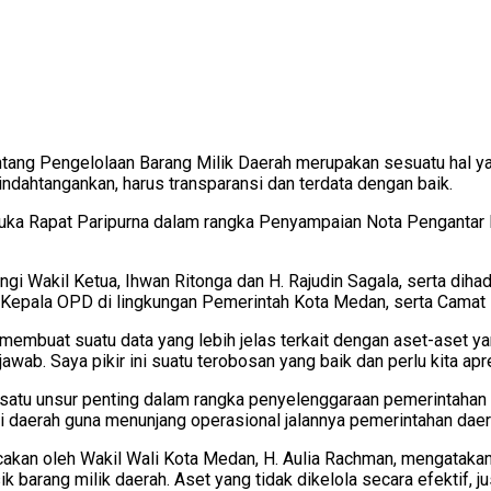
g Pengelolaan Barang Milik Daerah merupakan sesuatu hal yang 
pindahtangankan, harus transparansi dan terdata dengan baik.
a Rapat Paripurna dalam rangka Penyampaian Nota Pengantar 
 Wakil Ketua, Ihwan Ritonga dan H. Rajudin Sagala, serta dihad
Kepala OPD di lingkungan Pemerintah Kota Medan, serta Camat
embuat suatu data yang lebih jelas terkait dengan aset-aset yan
ab. Saya pikir ini suatu terobosan yang baik dan perlu kita apr
h satu unsur penting dalam rangka penyelenggaraan pemerintahan
ki daerah guna menunjang operasional jalannya pemerintahan daer
cakan oleh Wakil Wali Kota Medan, H. Aulia Rachman, mengataka
b fisik barang milik daerah. Aset yang tidak dikelola secara efekti