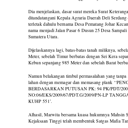
Dia menjelaskan, dasar surat mereka Surat Keteran
ditandatangani Kepala Agraria Daerah Deli Serdang
terletak dahulu bernama Desa Pematang Johar Kecam
nama menjadi Jalan Pasar 6 Dusun 25 Desa Sampali 
Sumatera Utara.
Dijelaskannya lagi, batas-batas tanah miliknya, seb
Meter, sebelah Timur berbatas dengan Sei Kera sepa
Kebun sepanjang 985 Meter dan sebelah Barat berb
Namun belakangan timbul permasalahan yang tanpa se
lahan dengan memagar dan memasang plank 
BERDASARKAN PUTUSAN PK: 94 PK/PDT/20
NO:06/EKS/2009/67/PDT.G/2009/PN-LP TANGG
KUHP 551’.
Alhasil, Marwita bersama kuasa hukumnya Mahsin S
Kejaksaan Tinggi telah membentuk Satgas Mafia Tana