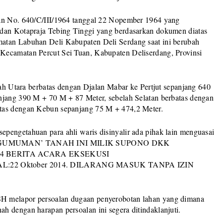
gan No. 640/C/III/1964 tanggal 22 Nopember 1964 yang
 dan Kotapraja Tebing Tinggi yang berdasarkan dokumen diatas
atan Labuhan Deli Kabupaten Deli Serdang saat ini berubah
Kecamatan Percut Sei Tuan, Kabupaten Deliserdang, Provinsi
elah Utara berbatas dengan Djalan Mabar ke Pertjut sepanjang 640
njang 390 M + 70 M + 87 Meter, sebelah Selatan berbatas dengan
atas dengan Kebun sepanjang 75 M + 474,2 Meter.
pengetahuan para ahli waris disinyalir ada pihak lain menguasai
‘‘PENGUMUMAN’ TANAH INI MILIK SUPONO DKK
04 BERITA ACARA EKSEKUSI
AL:22 Oktober 2014. DILARANG MASUK TANPA IZIN
H melapor persoalan dugaan penyerobotan lahan yang dimana
h dengan harapan persoalan ini segera ditindaklanjuti.