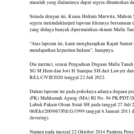
masalah yang dialaminya dapat segera dituntaskan d
Senada dengan ini, Kuasa Hukum Marwita, Mahsin
segera menindaklanjuti laporan kliennya bersamaan
yang diduga banyak dipermainkan oknum Mafia Tan
“Atas laporan ini, kami mengharapkan Kajati Sumut s
mendapatkan kepastian hukum”, harapnya.
Dia merinci, sesuai Pengaduan Dugaan Mafia Tanah
SG M.Hum dan Jovi H Sianipar SH dari Lawyer dan 
R/LLC/VII/2020 tanggal 22 Juli 2022.
Dalam laporan ini pada pokoknya adanya dugaan pra
(PK) Mahkamah Agung (MA) RI No. 94 PK/PDT/2004 
Lubuk Pakam Oloan Sirait SH pada tanggal 27 Juli
06/Eks/2009/67/Pdt.G/1999 tanggal 6 Januari 2011 d
(levering).
Namun pada tanggal 22 Oktober 2014 Panitera Peng