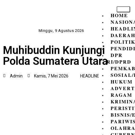
HOME
NASION
HEADLI
Minggu, 9 Agustus 2026
DAERA
POLITI
Muhibuddin Kunjungi
PENDID
DPR
Polda Sumatera Utara
RI/DPRD
PEMKAB
SOSIAL
Admin
Kamis, 7 Mei 2026
HEADLINE
HUKUM
ADVERT
RAGAM
KRIMIN
PERIST
BISNIS
PARIWI
OLAHR
GUBER