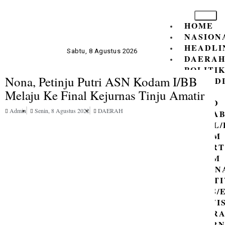
HOME
NASION
HEADLI
Sabtu, 8 Agustus 2026
DAERA
POLITI
Nona, Petinju Putri ASN Kodam I/BB
PENDID
DPR
Melaju Ke Final Kejurnas Tinju Amatir
RI/DPRD
Admin
Senin, 8 Agustus 2022
DAERAH
PEMKAB
SOSIAL
HUKUM
ADVERT
RAGAM
KRIMIN
PERIST
BISNIS
PARIWI
OLAHR
GUBER