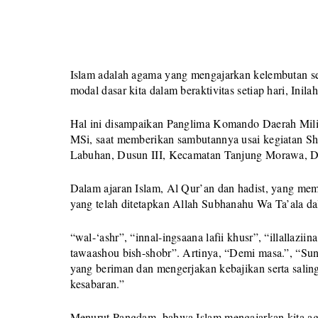
Islam adalah agama yang mengajarkan kelembutan se
modal dasar kita dalam beraktivitas setiap hari, Ini
Hal ini disampaikan Panglima Komando Daerah Mili
MSi, saat memberikan sambutannya usai kegiatan Sha
Labuhan, Dusun III, Kecamatan Tanjung Morawa, De
Dalam ajaran Islam, Al Qur’an dan hadist, yang meme
yang telah ditetapkan Allah Subhanahu Wa Ta’ala da
“wal-‘ashr”, “innal-ingsaana lafii khusr”, “illallaz
tawaashou bish-shobr”. Artinya, “Demi masa.”, “Sun
yang beriman dan mengerjakan kebajikan serta salin
kesabaran.”
Menurut Pangdam, bahwa Islam mengajarkan kita aga