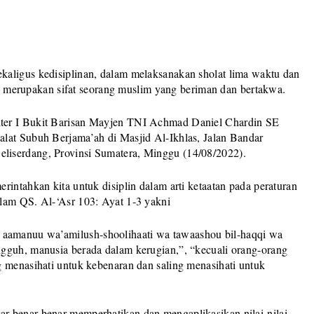
kaligus kedisiplinan, dalam melaksanakan sholat lima waktu dan
lah merupakan sifat seorang muslim yang beriman dan bertakwa.
ter I Bukit Barisan Mayjen TNI Achmad Daniel Chardin SE
lat Subuh Berjama’ah di Masjid Al-Ikhlas, Jalan Bandar
liserdang, Provinsi Sumatera, Minggu (14/08/2022).
rintahkan kita untuk disiplin dalam arti ketaatan pada peraturan
lam QS. Al-‘Asr 103: Ayat 1-3 yakni
iina aamanuu wa’amilush-shoolihaati wa tawaashou bil-haqqi wa
gguh, manusia berada dalam kerugian,”, “kecuali orang-orang
g menasihati untuk kebenaran dan saling menasihati untuk
r benar-benar memperhatikan dan mengaplikasikan nilai-nilai