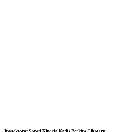
Inspektorat Soroti Kinerja Kadis Perkim Cikataru