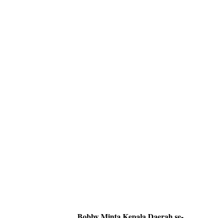
Bobby Minta Kepala Daerah se-