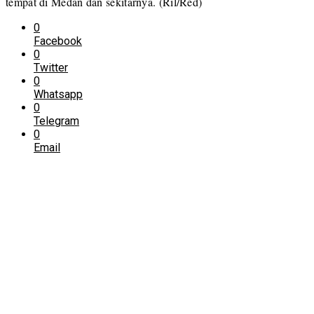
tempat di Medan dan sekitarnya. (Ril/Red)
0
Facebook
0
Twitter
0
Whatsapp
0
Telegram
0
Email