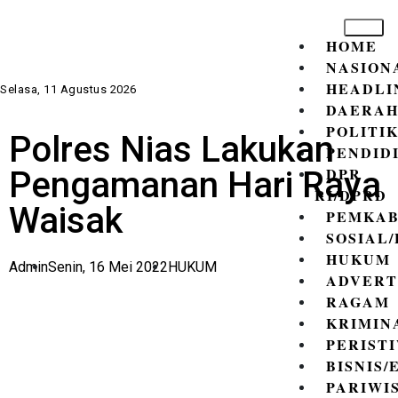
HOME
NASION
HEADLI
Selasa, 11 Agustus 2026
DAERA
POLITI
Polres Nias Lakukan
PENDID
DPR
Pengamanan Hari Raya
RI/DPRD
Waisak
PEMKAB
SOSIAL
HUKUM
Admin
Senin, 16 Mei 2022
HUKUM
ADVERT
RAGAM
KRIMIN
PERIST
BISNIS
PARIWI