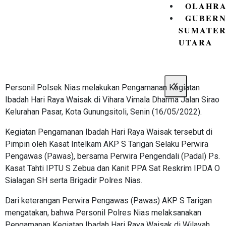
OLAHR
GUBER
SUMATE
UTARA
X
Personil Polsek Nias melakukan Pengamanan Kegiatan
Ibadah Hari Raya Waisak di Vihara Vimala Dharma Jalan Sirao
Kelurahan Pasar, Kota Gunungsitoli, Senin (16/05/2022).
Kegiatan Pengamanan Ibadah Hari Raya Waisak tersebut di
Pimpin oleh Kasat Intelkam AKP S Tarigan Selaku Perwira
Pengawas (Pawas), bersama Perwira Pengendali (Padal) Ps.
Kasat Tahti IPTU S Zebua dan Kanit PPA Sat Reskrim IPDA O
Sialagan SH serta Brigadir Polres Nias.
Dari keterangan Perwira Pengawas (Pawas) AKP S Tarigan
mengatakan, bahwa Personil Polres Nias melaksanakan
Pengamanan Kegiatan Ibadah Hari Raya Waisak di Wilayah