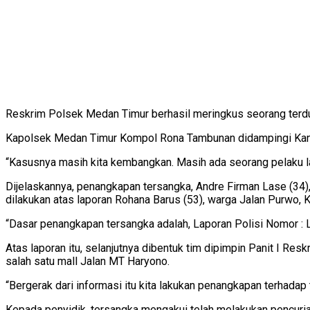
Reskrim Polsek Medan Timur berhasil meringkus seorang terd
Kapolsek Medan Timur Kompol Rona Tambunan didampingi Kani
“Kasusnya masih kita kembangkan. Masih ada seorang pelaku lagi
Dijelaskannya, penangkapan tersangka, Andre Firman Lase (3
dilakukan atas laporan Rohana Barus (53), warga Jalan Purwo, 
“Dasar penangkapan tersangka adalah, Laporan Polisi Nomor :
Atas laporan itu, selanjutnya dibentuk tim dipimpin Panit I R
salah satu mall Jalan MT Haryono.
“Bergerak dari informasi itu kita lakukan penangkapan terhadap 
Kepada penyidik, tersangka mengakui telah melakukan pencuri