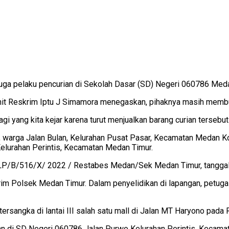
uga pelaku pencurian di Sekolah Dasar (SD) Negeri 060786 Med
t Reskrim Iptu J Simamora menegaskan, pihaknya masih membur
 yang kita kejar karena turut menjualkan barang curian tersebut
4), warga Jalan Bulan, Kelurahan Pusat Pasar, Kecamatan Meda
Kelurahan Perintis, Kecamatan Medan Timur.
 LP/B/516/X/ 2022 / Restabes Medan/Sek Medan Timur, tanggal 
eskrim Polsek Medan Timur. Dalam penyelidikan di lapangan, pet
tersangka di lantai III salah satu mall di Jalan MT Haryono pada
an di SD Negeri 060786 Jalan Purwo Kelurahan Perintis, Kecama