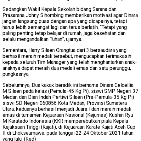
Sedangkan Wakil Kepala Sekolah bidang Sarana dan
Prasarana Johny Sihombing memberikan motivasi agar Dinara
jangan langsung puas dengan apa yang dicapainya, tetapi
harus lebih semangat lagi dan terus berlatih. “Tetapi yang
paling penting tetap belajar di rumah, jaga kesehatan dan
selalu mengandalkan Tuhan”, ujarnya.
Sementara, Harry Silaen Orangtua dari 3 bersaudara yang
berhasil meraih medali tersebut, mengucapkan terimakasih
kepada seluruh Tim Manager yang telah menghantarkan anak-
anaknya dapat meraih dua medali emas dan satu perunggu,
pungkasnya.
Sebelumnya, Dua kakak beradik ini bernama Dinara Celcellia
M Silaen pada kelas (Pemula-45 Kg Pi), siswi SMP Negeri 37
Medan dan Dian Indah Pertiwi Silaen (Pra-Pemula-35 Kg Pi)
siswi SD Negeri 060856 Kota Medan, Provinsi Sumatera
Utara, keduanya berhasil menjadi Juara I dan meraih medali
emas di turnamen Kejuaraan Nasional (Kejurnas) Kushin Ryu
M Karatedo Indonesia (KKI) memperebutkan piala Kepala
Kejaksaan Tinggi (Kajati), di Kejuaraan Karate Kajati Aceh Cup
II di Lhokseumawe, pada tanggal 22-24 Oktober 2021 tahun
yang lalu. (Red)