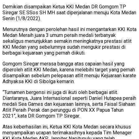
Demikian disampaikan Ketua KKI Medan DR Gomgom TP
Siregar SE SSos SH MH saat diperjalanan menuju Kota Medan
Senin (1/8/2022).
Menurutnya dengan perolehan hasil ini mengantarkan KKI Kota
Medan Meraih juara 3 umum peraih medali terbanyak
sekaligus menunjukkan semakin meningkatnya prestasi atlit
KKI Medan yang sebelumnya sudah mengukir prestasi di
berbagai kejuaraan yang pernah diikuti.
Gomgom Siregar merasa bangga atas capaian hasil yang
diperoleh atlit KKI Medan, karena melebihi target yang pernah
disampaikan sebelum pelepasan atlit menuju Kejuaraan karate
Adhyaksa KKI di Sibolga kemarin.
“Turnamen bergensi ini juga di ikuti oleh berbagai atlit.
Diantaranya, Juara Internasional seperti Daniel Hutapea peraih
medali Sea Games dan kejuaraan lainnya, serta Faisal Siahaan
Atlit Peraih Perak dan perunggu di PON XX Papua Tahun
2021”, kata DR Gomgom TP Siregar.
Atas keberhasilan ini, Ketua KKI Kota Medan secara khusus
menyampaikan ucapan terimakasihnya kepada Tim Menager
KKI Kota Medan AKP Janpiter Napitupulu yang telah