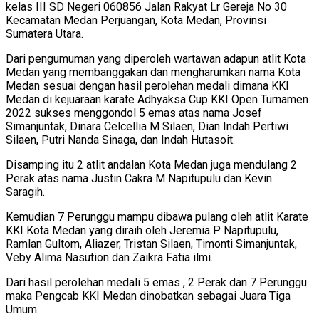
kelas III SD Negeri 060856 Jalan Rakyat Lr Gereja No 30
Kecamatan Medan Perjuangan, Kota Medan, Provinsi
Sumatera Utara.
Dari pengumuman yang diperoleh wartawan adapun atlit Kota
Medan yang membanggakan dan mengharumkan nama Kota
Medan sesuai dengan hasil perolehan medali dimana KKI
Medan di kejuaraan karate Adhyaksa Cup KKI Open Turnamen
2022 sukses menggondol 5 emas atas nama Josef
Simanjuntak, Dinara Celcellia M Silaen, Dian Indah Pertiwi
Silaen, Putri Nanda Sinaga, dan Indah Hutasoit.
Disamping itu 2 atlit andalan Kota Medan juga mendulang 2
Perak atas nama Justin Cakra M Napitupulu dan Kevin
Saragih.
Kemudian 7 Perunggu mampu dibawa pulang oleh atlit Karate
KKI Kota Medan yang diraih oleh Jeremia P Napitupulu,
Ramlan Gultom, Aliazer, Tristan Silaen, Timonti Simanjuntak,
Veby Alima Nasution dan Zaikra Fatia ilmi.
Dari hasil perolehan medali 5 emas , 2 Perak dan 7 Perunggu
maka Pengcab KKI Medan dinobatkan sebagai Juara Tiga
Umum.