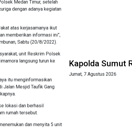
 Polsek Medan Timur, setelah
curiga dengan adanya kegiatan
kat atas kerjasamanya ikut
n memberikan informasi ini”,
mbunan, Sabtu (20/8/2022).
syarakat, unit Reskrim Polsek
Simamora langsung turun ke
Kapolda Sumut R
Jumat, 7 Agustus 2026
aya itu menginformasikan
i Jalan Mesjid Taufik Gang
gkapnya.
e lokasi dan berhasil
am rumah tersebut.
l menemukan dan menyita 5 unit