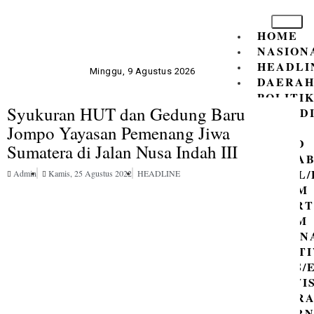
HOME
NASION
HEADLI
Minggu, 9 Agustus 2026
DAERA
POLITI
Syukuran HUT dan Gedung Baru
PENDID
DPR
Jompo Yayasan Pemenang Jiwa
RI/DPRD
Sumatera di Jalan Nusa Indah III
PEMKAB
SOSIAL
Admin
Kamis, 25 Agustus 2022
HEADLINE
HUKUM
ADVERT
RAGAM
KRIMIN
PERIST
BISNIS
PARIWI
OLAHR
GUBER