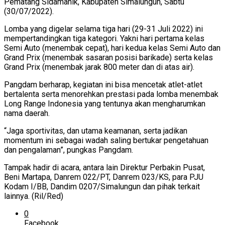
Pematang Sidamanik, Kabupaten Simalungun, Sabtu
(30/07/2022).
Lomba yang digelar selama tiga hari (29-31 Juli 2022) ini
mempertandingkan tiga kategori. Yakni hari pertama kelas
Semi Auto (menembak cepat), hari kedua kelas Semi Auto dan
Grand Prix (menembak sasaran posisi barikade) serta kelas
Grand Prix (menembak jarak 800 meter dan di atas air).
Pangdam berharap, kegiatan ini bisa mencetak atlet-atlet
bertalenta serta menorehkan prestasi pada lomba menembak
Long Range Indonesia yang tentunya akan mengharumkan
nama daerah.
“Jaga sportivitas, dan utama keamanan, serta jadikan
momentum ini sebagai wadah saling bertukar pengetahuan
dan pengalaman”, pungkas Pangdam.
Tampak hadir di acara, antara lain Direktur Perbakin Pusat,
Beni Martapa, Danrem 022/PT, Danrem 023/KS, para PJU
Kodam I/BB, Dandim 0207/Simalungun dan pihak terkait
lainnya. (Ril/Red)
0
Facebook