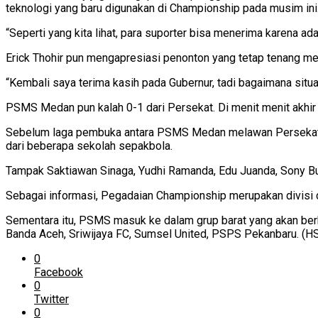
teknologi yang baru digunakan di Championship pada musim ini
“Seperti yang kita lihat, para suporter bisa menerima karena a
Erick Thohir pun mengapresiasi penonton yang tetap tenang menu
“Kembali saya terima kasih pada Gubernur, tadi bagaimana situas
PSMS Medan pun kalah 0-1 dari Persekat. Di menit menit akhi
Sebelum laga pembuka antara PSMS Medan melawan Persekat dim
dari beberapa sekolah sepakbola.
Tampak Saktiawan Sinaga, Yudhi Ramanda, Edu Juanda, Sony Bun
Sebagai informasi, Pegadaian Championship merupakan divisi du
Sementara itu, PSMS masuk ke dalam grup barat yang akan berh
Banda Aceh, Sriwijaya FC, Sumsel United, PSPS Pekanbaru. (H
0
Facebook
0
Twitter
0