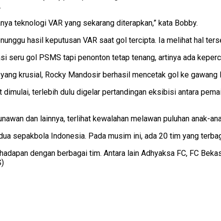
.
danya teknologi VAR yang sekarang diterapkan,” kata Bobby.
nggu hasil keputusan VAR saat gol tercipta. Ia melihat hal ters
i seru gol PSMS tapi penonton tetap tenang, artinya ada kepercay
r yang krusial, Rocky Mandosir berhasil mencetak gol ke gawan
ulai, terlebih dulu digelar pertandingan eksibisi antara pema
awan dan lainnya, terlihat kewalahan melawan puluhan anak-ana
a sepakbola Indonesia. Pada musim ini, ada 20 tim yang terbagi
adapan dengan berbagai tim. Antara lain Adhyaksa FC, FC Bekasi
S)