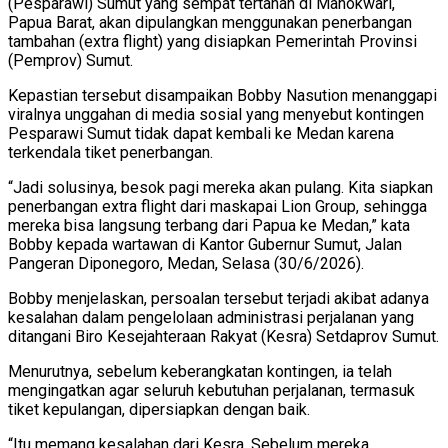
(Pesparawi) Sumut yang sempat tertahan di Manokwari,
Papua Barat, akan dipulangkan menggunakan penerbangan
tambahan (extra flight) yang disiapkan Pemerintah Provinsi
(Pemprov) Sumut.
Kepastian tersebut disampaikan Bobby Nasution menanggapi
viralnya unggahan di media sosial yang menyebut kontingen
Pesparawi Sumut tidak dapat kembali ke Medan karena
terkendala tiket penerbangan.
“Jadi solusinya, besok pagi mereka akan pulang. Kita siapkan
penerbangan extra flight dari maskapai Lion Group, sehingga
mereka bisa langsung terbang dari Papua ke Medan,” kata
Bobby kepada wartawan di Kantor Gubernur Sumut, Jalan
Pangeran Diponegoro, Medan, Selasa (30/6/2026).
Bobby menjelaskan, persoalan tersebut terjadi akibat adanya
kesalahan dalam pengelolaan administrasi perjalanan yang
ditangani Biro Kesejahteraan Rakyat (Kesra) Setdaprov Sumut.
Menurutnya, sebelum keberangkatan kontingen, ia telah
mengingatkan agar seluruh kebutuhan perjalanan, termasuk
tiket kepulangan, dipersiapkan dengan baik.
“Itu memang kesalahan dari Kesra. Sebelum mereka