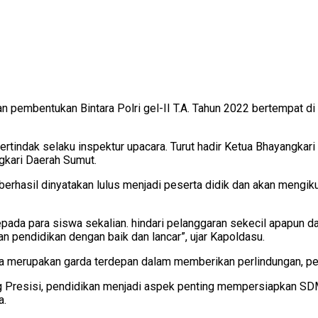
 pembentukan Bintara Polri gel-II T.A. Tahun 2022 bertempat d
rtindak selaku inspektur upacara. Turut hadir Ketua Bhayangkar
gkari Daerah Sumut.
asil dinyatakan lulus menjadi peserta didik dan akan mengikut
pada para siswa sekalian. hindari pelanggaran sekecil apapun da
 pendidikan dengan baik dan lancar”, ujar Kapoldasu.
ara merupakan garda terdepan dalam memberikan perlindungan, 
ang Presisi, pendidikan menjadi aspek penting mempersiapkan S
a.