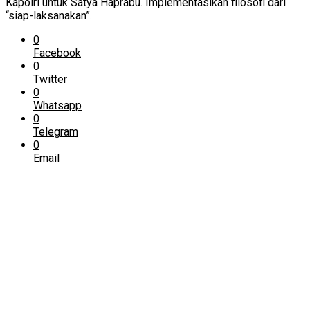
Kapolri untuk Satya Haprabu. Implementasikan filosofi dari
“siap-laksanakan”.
0
Facebook
0
Twitter
0
Whatsapp
0
Telegram
0
Email