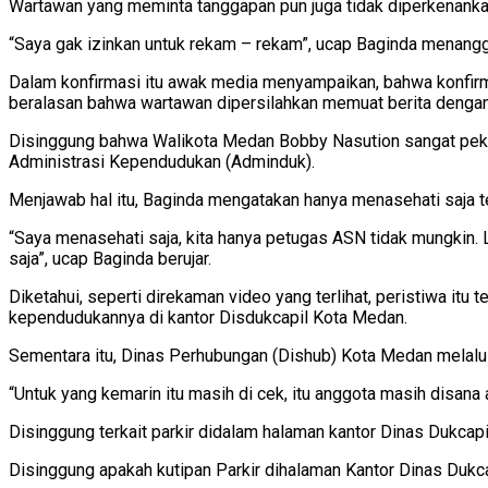
Wartawan yang meminta tanggapan pun juga tidak diperkenanka
“Saya gak izinkan untuk rekam – rekam”, ucap Baginda menangg
Dalam konfirmasi itu awak media menyampaikan, bahwa konfirmas
beralasan bahwa wartawan dipersilahkan memuat berita dengan 
Disinggung bahwa Walikota Medan Bobby Nasution sangat peka 
Administrasi Kependudukan (Adminduk).
Menjawab hal itu, Baginda mengatakan hanya menasehati saja te
“Saya menasehati saja, kita hanya petugas ASN tidak mungkin. L
saja”, ucap Baginda berujar.
Diketahui, seperti direkaman video yang terlihat, peristiwa itu
kependudukannya di kantor Disdukcapil Kota Medan.
Sementara itu, Dinas Perhubungan (Dishub) Kota Medan melalui
“Untuk yang kemarin itu masih di cek, itu anggota masih disana 
Disinggung terkait parkir didalam halaman kantor Dinas Dukcapi
Disinggung apakah kutipan Parkir dihalaman Kantor Dinas Dukc