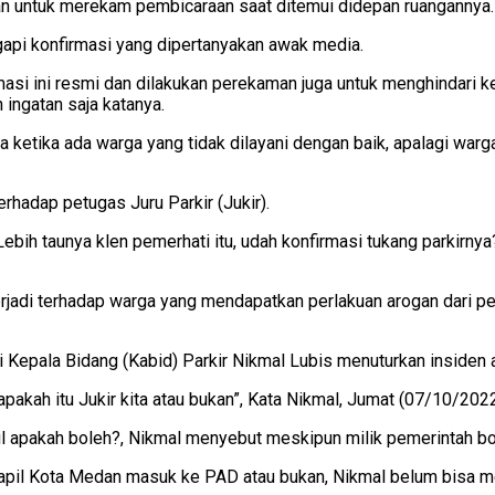
n untuk merekam pembicaraan saat ditemui didepan ruangannya.
api konfirmasi yang dipertanyakan awak media.
i ini resmi dan dilakukan perekaman juga untuk menghindari kek
ingatan saja katanya.
ketika ada warga yang tidak dilayani dengan baik, apalagi war
rhadap petugas Juru Parkir (Jukir).
ebih taunya klen pemerhati itu, udah konfirmasi tukang parkirnya?
 terjadi terhadap warga yang mendapatkan perlakuan arogan dari p
 Kepala Bidang (Kabid) Parkir Nikmal Lubis menuturkan insiden
apakah itu Jukir kita atau bukan”, Kata Nikmal, Jumat (07/10/2022
l apakah boleh?, Nikmal menyebut meskipun milik pemerintah boleh
apil Kota Medan masuk ke PAD atau bukan, Nikmal belum bisa me