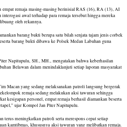
n empat remaja masing-masing berinisial RAS (16), RA (13), AI
interogasi awal terhadap para remaja tersebut hingga mereka
dibuang oleh rekannya.
amankan barang bukti berupa satu bilah senjata tajam jenis corbek
 beserta barang bukti dibawa ke Polsek Medan Labuhan guna
ter Napitupulu, SH., MH., mengatakan bahwa keberhasilan
abuhan Belawan dalam menindaklanjuti setiap laporan masyarakat
 Tim Macan yang sedang melaksanakan patroli langsung bergerak
 sekelompok remaja sedang melakukan aksi tawuran sehingga
at kesigapan personel, empat remaja berhasil diamankan beserta
etapel,” ujar Kompol Jan Piter Napitupulu.
terus meningkatkan patroli serta merespons cepat setiap
uan kamtibmas, khususnya aksi tawuran yang melibatkan remaja.