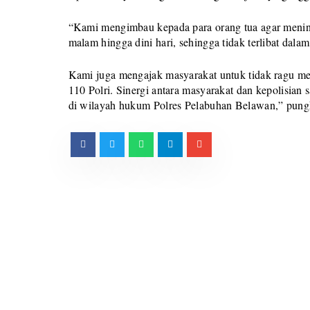
“Kami mengimbau kepada para orang tua agar menin
malam hingga dini hari, sehingga tidak terlibat dala
Kami juga mengajak masyarakat untuk tidak ragu me
110 Polri. Sinergi antara masyarakat dan kepolisian
di wilayah hukum Polres Pelabuhan Belawan,” pung