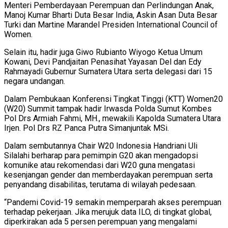
Menteri Pemberdayaan Perempuan dan Perlindungan Anak,
Manoj Kumar Bharti Duta Besar India, Askin Asan Duta Besar
Turki dan Martine Marandel Presiden International Council of
Women.
Selain itu, hadir juga Giwo Rubianto Wiyogo Ketua Umum
Kowani, Devi Pandjaitan Penasihat Yayasan Del dan Edy
Rahmayadi Gubernur Sumatera Utara serta delegasi dari 15
negara undangan.
Dalam Pembukaan Konferensi Tingkat Tinggi (KTT) Women20
(W20) Summit tampak hadir Irwasda Polda Sumut Kombes
Pol Drs Armiah Fahmi, MH., mewakili Kapolda Sumatera Utara
Irjen. Pol Drs RZ Panca Putra Simanjuntak MSi.
Dalam sembutannya Chair W20 Indonesia Handriani Uli
Silalahi berharap para pemimpin G20 akan mengadopsi
komunike atau rekomendasi dari W20 guna mengatasi
kesenjangan gender dan memberdayakan perempuan serta
penyandang disabilitas, terutama di wilayah pedesaan.
“Pandemi Covid-19 semakin memperparah akses perempuan
terhadap pekerjaan. Jika merujuk data ILO, di tingkat global,
diperkirakan ada 5 persen perempuan yang mengalami