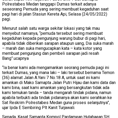
Polrestabes Medan tanggapi Dumas terkait adanya
seseorang Pemuda yang sering membuat kegaduhan saat
pagi hari di jalan Stasiun Kereta Api, Selasa (24/05/2022)
pagi.
Menurut salah satu warga sekitar lokasi yang tak mau
menyebut namanya, “pemuda tersebut sering membuat
kegaduhan kepada pengunjung warung bubur di pagi hari,
apabila tidak diberikan sarapan ataupun uang, Dia suka marah
– marah dan suka mengucapkan kata – kata kotor yang
membuat pengunjung dan pembeli sarapan jadi resah
Bang”.ucapnya
“Ia benar kami ada mengamankan seorang pemuda pagi ini
terkait Dumas, yang mana laki – laki tersebut bernama Temon
(36) alamat Jalan A.Yani 7 No.18 A, untuk saat ini kami
amankan di Mako Samapta Jalan Putri Hijau dan kami data dan
kami bina, saat kami amankan yang bersangkutan tidak ada
kami temukan tanda – tanda mengarah tindak pidana, namun
apabila terbukti ada tindak pidananya akan kami serahkan ke
Sat Reskrim Polrestabes Medan guna proses selanjutnya”,
ujar Ipda E Sembiring Plt Kanit Turjawali.
Senada, Kasat Samapta Kompol Pardamean Hutahaean SH