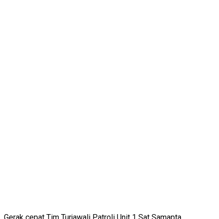
Gerak cepat Tim Turjawali Patroli Unit 1 Sat Samapta