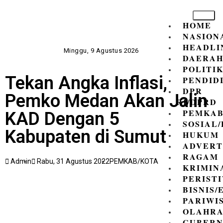
HOME
NASION
HEADLI
Minggu, 9 Agustus 2026
DAERA
POLITI
Tekan Angka Inflasi,
PENDID
DPR
Pemko Medan Akan Jalin
RI/DPRD
PEMKAB
KAD Dengan 5
SOSIAL
Kabupaten di Sumut
HUKUM
ADVERT
RAGAM
Admin
Rabu, 31 Agustus 2022
PEMKAB/KOTA
KRIMIN
PERIST
BISNIS
PARIWI
OLAHR
GUBER